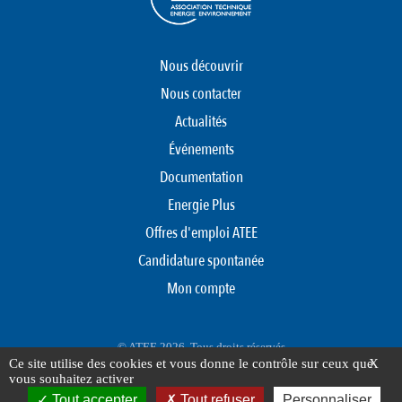
Nous découvrir
Nous contacter
Actualités
Événements
Documentation
Energie Plus
Offres d'emploi ATEE
Candidature spontanée
Mon compte
© ATEE 2026. Tous droits réservés
Ce site utilise des cookies et vous donne le contrôle sur ceux que
X
Protection des données personnelles
Mentions légales
Plan du site
vous souhaitez activer
FOOTER
Tout accepter
Tout refuser
Personnaliser