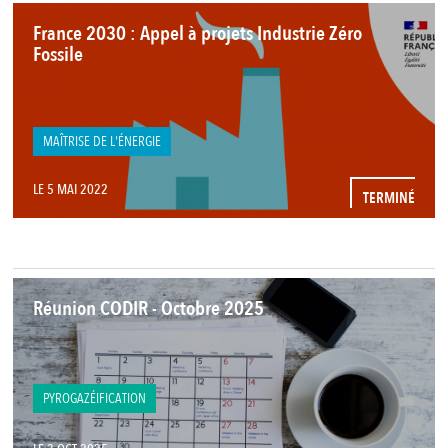
France 2030 : Appel à projets Industrie Zéro
Fossile
MAÎTRISE DE L'ÉNERGIE
LE 5 MAI 2022
TERMINÉ
Réunion CODIR - Octobre 2025
PYROGAZÉIFICATION