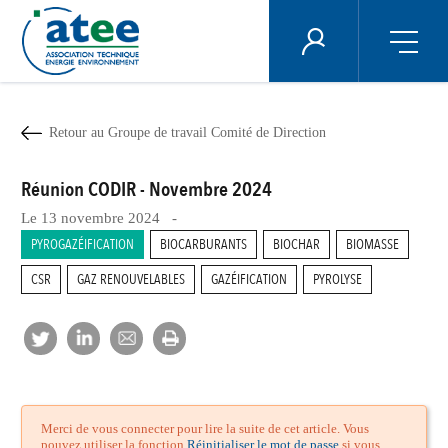
Panneau de gestion des cookies
ÉNERGIE PLUS
Aller
au
contenu
Retour au Groupe de travail Comité de Direction
principal
Réunion CODIR - Novembre 2024
Le 13 novembre 2024 -
PYROGAZÉIFICATION
BIOCARBURANTS
BIOCHAR
BIOMASSE
CSR
GAZ RENOUVELABLES
GAZÉIFICATION
PYROLYSE
Merci de vous connecter pour lire la suite de cet article. Vous
pouvez utiliser la fonction
Réinitialiser le mot de passe
si vous