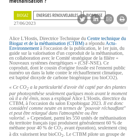
méthanisation ?
BIOGAZ
ENERGIES RENOUVELABLES
BIOMASSE
27/06/2023
Alice L'Hostis, Directrice Technique du
Centre technique du
Biogaz et de la méthanisation (CTBM)
a répondu
Actu-
Environnement
à l'occasion de la publication, le 1er juin, du
guide sur la valorisation d'un coproduit de la méthanisation,
en collaboration avec le Comité stratégique de la filière «
Nouveaux systèmes énergétiques » (CSF-NSE). Ce
coproduit, dont le cousin d'origine fossile est l'ennemi public
numéro un dans la lutte contre le réchauffement climatique,
est baptisé dioxyde de carbone biogénique (ou bioCO2).
« Ce CO
a la particularité d'avoir été capté par des plantes
2
par photosynthèse seulement quelques mois avant le moment
où il a été émis
, nous a expliqué Alice L'Hostis, directrice du
CTBM, à l'occasion du salon Expobiogaz 2023.
Il est donc
considéré comme neutre en termes de "pouvoir réchauffant"
et peut être relargué dans l'atmosphère ou être
valorisé. »
Cependant, parmi les 550 unités de méthanisation
du territoire français (qui produisent généralement 60 % de
méthane pour 40 % de CO
avant épuration), seulement cinq
2
à dix valorisent leur bioCO
. Le CTBM pilote un groupe de
2