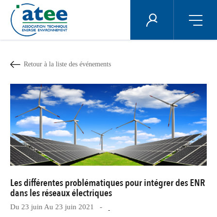
Panneau de gestion des cookies
ÉNERGIE PLUS
Aller
au
contenu
Retour à la liste des événements
principal
Les différentes problématiques pour intégrer des ENR
dans les réseaux électriques
Du 23 juin Au 23 juin 2021 -
-