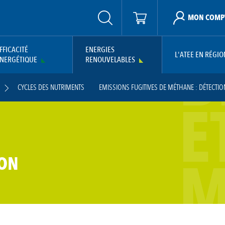
MON COMP
B
FFICACITÉ
ENERGIES
L'ATEE EN RÉGIO
NERGÉTIQUE
RENOUVELABLES
CYCLES DES NUTRIMENTS
EMISSIONS FUGITIVES DE MÉTHANE : DÉTECTIO
E
MES DE RECHERCHE
SOUTIENS À L’INNOVATION BIOGAZ
VALORISATION DU 
M
ION