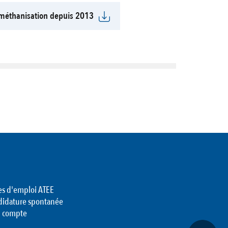
z/méthanisation depuis 2013
es d'emploi ATEE
didature spontanée
 compte