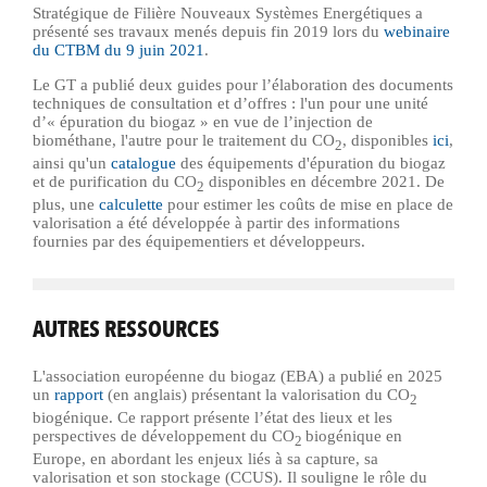
Stratégique de Filière Nouveaux Systèmes Energétiques a
présenté ses travaux menés depuis fin 2019 lors du
webinaire
du CTBM du 9 juin 2021
.
Le GT a publié deux
guides pour l’élaboration des documents
techniques de consultation et d’offres : l'un pour une unité
d’« épuration du biogaz » en vue de l’injection de
biométhane, l'autre pour le traitement du
CO
, disponibles
ici
,
2
ainsi qu'un
catalogue
des équipements d'épuration du biogaz
et de purification du
CO
disponibles en décembre 2021
. De
2
plus, une
calculette
pour estimer les coûts de mise en place de
valorisation a été développée à partir des informations
fournies par des équipementiers et développeurs.
AUTRES RESSOURCES
L'association européenne du biogaz (EBA) a publié en 2025
un
rapport
(en anglais) présentant la valorisation du CO
2
biogénique. C
e rapport présente l’état des lieux et les
perspectives de développement du
CO
biogénique en
2
Europe, en abordant les enjeux liés à sa capture, sa
valorisation et son stockage (CCUS). Il souligne le rôle du