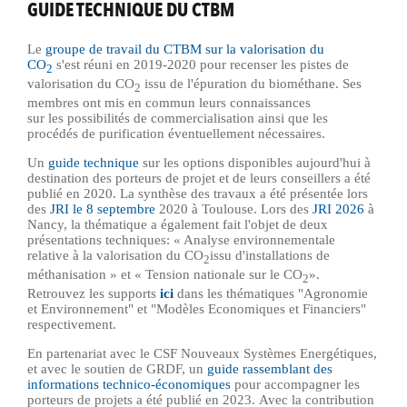
GUIDE TECHNIQUE DU CTBM
Le
groupe de travail du CTBM sur la valorisation du
CO
s'est réuni en 2019-2020 pour recenser les pistes de
2
valorisation du CO
issu de l'épuration du biométhane. Ses
2
membres ont mis en commun leurs connaissances
sur les possibilités de commercialisation ainsi que les
procédés de purification éventuellement nécessaires.
Un
guide technique
sur les options disponibles aujourd'hui à
destination des porteurs de projet et de leurs conseillers a été
publié en 2020. La synthèse des travaux a été présentée lors
des
JRI le 8 septembre
2020 à Toulouse.
Lors des
JRI 2026
à
Nancy, la thématique a également fait l'objet de deux
présentations techniques: « Analyse environnementale
relative à la valorisation du
CO
issu d'installations de
2
méthanisation » et « Tension nationale sur le
CO
».
2
Retrouvez les supports
ici
dans les thématiques "Agronomie
et Environnement" et "Modèles Economiques et Financiers"
respectivement.
En partenariat avec le CSF Nouveaux Systèmes Energétiques,
et avec le soutien de GRDF, un
guide rassemblant des
informations technico-économiques
pour accompagner les
porteurs de projets a été publié en 2023. Avec la contribution