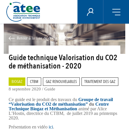
Panneau de gestion des cookies
ÉNERGIE PLUS
Aller
au
contenu
Retour à la liste de documentation
principal
Guide technique Valorisation du CO2
de méthanisation - 2020
BIOGAZ
CTBM
GAZ RENOUVELABLES
TRAITEMENT DES GAZ
8 septembre 2020
/
Guide
Ce guide est le produit des travaux du
Groupe de travail
“Valorisation du CO2 de méthanisation”
du
Centre
Technique Biogaz et Méthanisation
animé par Alice
L’Hostis, directrice du CTBM, de juillet 2019 au printemps
2020.
Présentation en vidéo
ici
.