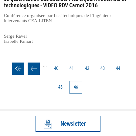
technologiques - VIDEO RDV Carnot 2016
Conférence organisée par Les Techniques de l’Ingénieur –
intervenants CEA-LITEN
Serge Ravel
Isabelle Pamart
…
PAGINATION
Page
40
Page
41
Page
42
Page
43
Page
44
Page
45
Page
46
courante
Newsletter