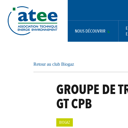
Aller
Panneau de gestion des cookies
au
contenu
principal
E
NOUS DÉCOUVRIR
E
MAIN
NAVIGATION
Retour au club Biogaz
GROUPE DE T
GT CPB
BIOGAZ