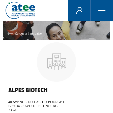
Panneau de gestion des cookies
ÉNERGIE PLUS
Aller
au
contenu
Retour à l'annuaire
principal
ALPES BIOTECH
48 AVENUE DU LAC DU BOURGET
BP30345 SAVOIE TECHNOLAC
73370