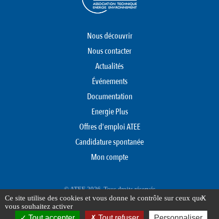
Nous découvrir
Nous contacter
Actualités
Événements
Documentation
Energie Plus
Offres d'emploi ATEE
Candidature spontanée
Mon compte
© ATEE 2026. Tous droits réservés
Ce site utilise des cookies et vous donne le contrôle sur ceux que
X
Protection des données personnelles
Mentions légales
Plan du site
vous souhaitez activer
FOOTER
Tout accepter
Tout refuser
Personnaliser