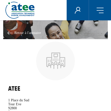
Panneau de gestion des cookies
ÉNERGIE PLUS
Aller
au
contenu
Retour à l'annuaire
principal
ATEE
1 Place du Sud
Tour Eve
92800