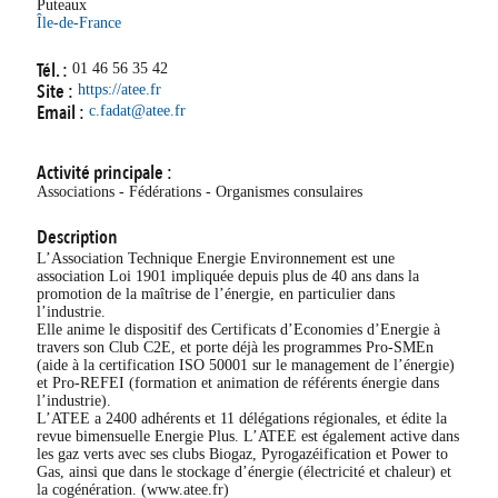
Puteaux
Île-de-France
Tél. :
01 46 56 35 42
Site :
https://atee.fr
Email :
c.fadat@atee.fr
Activité principale :
Associations - Fédérations - Organismes consulaires
Description
L’Association Technique Energie Environnement est une
association Loi 1901 impliquée depuis plus de 40 ans dans la
promotion de la maîtrise de l’énergie, en particulier dans
l’industrie.
Elle anime le dispositif des Certificats d’Economies d’Energie à
travers son Club C2E, et porte déjà les programmes Pro‐SMEn
(aide à la certification ISO 50001 sur le management de l’énergie)
et Pro-REFEI (formation et animation de référents énergie dans
l’industrie).
L’ATEE a 2400 adhérents et 11 délégations régionales, et édite la
revue bimensuelle Energie Plus. L’ATEE est également active dans
les gaz verts avec ses clubs Biogaz, Pyrogazéification et Power to
Gas, ainsi que dans le stockage d’énergie (électricité et chaleur) et
la cogénération. (www.atee.fr)