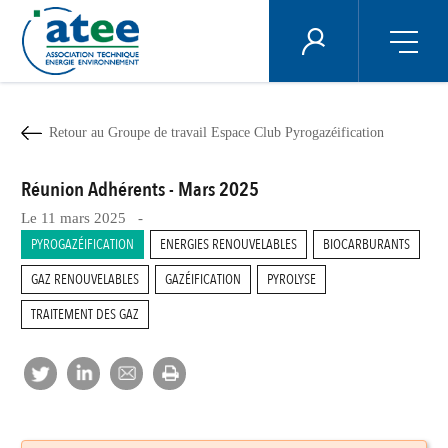
Panneau de gestion des cookies
ÉNERGIE PLUS
Aller
au
contenu
Retour au Groupe de travail Espace Club Pyrogazéification
principal
Réunion Adhérents - Mars 2025
Le 11 mars 2025 -
PYROGAZÉIFICATION
ENERGIES RENOUVELABLES
BIOCARBURANTS
GAZ RENOUVELABLES
GAZÉIFICATION
PYROLYSE
TRAITEMENT DES GAZ