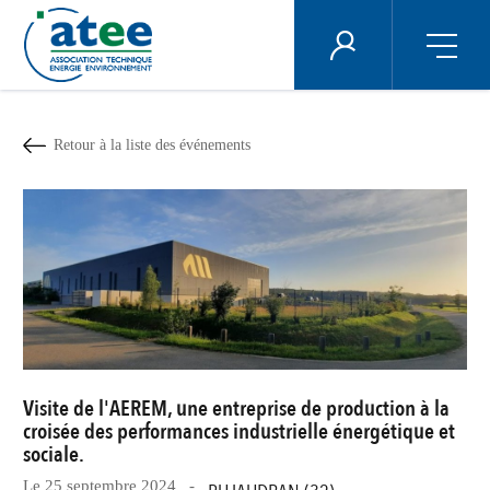
Panneau de gestion des cookies
ÉNERGIE PLUS
Aller
au
contenu
Retour à la liste des événements
principal
Visite de l'AEREM, une entreprise de production à la
croisée des performances industrielle énergétique et
sociale.
Le 25 septembre 2024 -