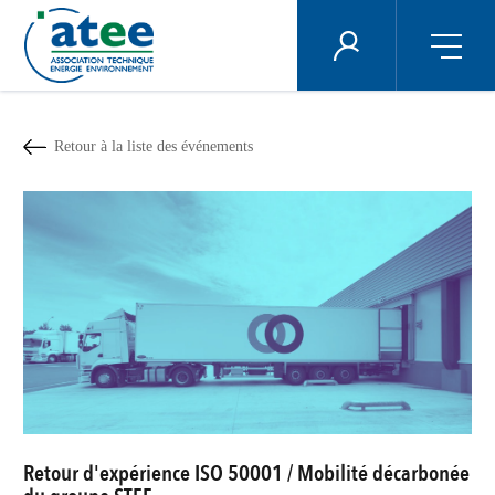
Panneau de gestion des cookies
ÉNERGIE PLUS
Aller
au
contenu
Retour à la liste des événements
principal
Retour d'expérience ISO 50001 / Mobilité décarbonée