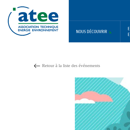
Aller
Panneau de gestion des cookies
au
contenu
principal
E
NOUS DÉCOUVRIR
E
MAIN
NAVIGATION
Retour à la liste des événements