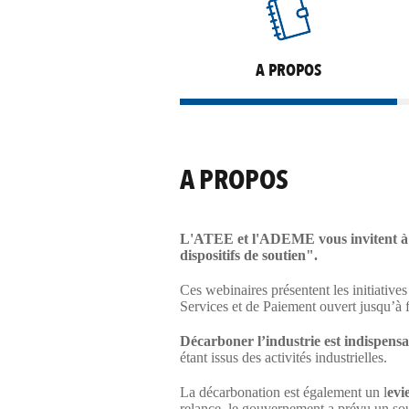
A PROPOS
A PROPOS
L'ATEE et l'ADEME vous invitent à t
dispositifs de soutien
".
Ces webinaires présentent les initiative
Services et de Paiement ouvert jusqu’à 
Décarboner l’industrie est indispensab
étant issus des activités industrielles.
La décarbonation est également un l
evi
relance, le gouvernement a prévu un sou