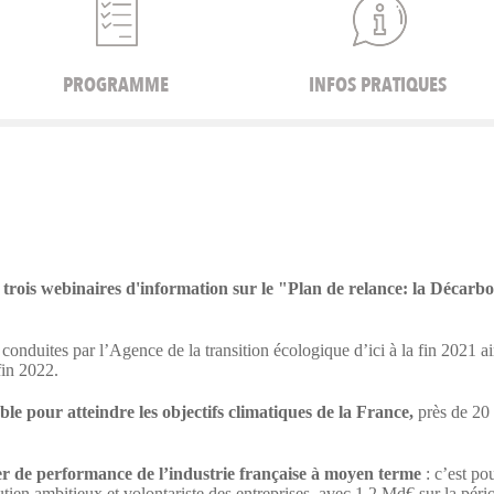
PROGRAMME
INFOS PRATIQUES
rois webinaires d'information sur le "
Plan de relance: la Décarbo
s conduites par l’Agence de la transition écologique d’ici à la fin 2021 a
fin 2022.
le pour atteindre les objectifs climatiques de la France,
près de 20 
er de performance de l’industrie française à moyen terme
: c’est po
tien ambitieux et volontariste des entreprises, avec 1,2 Md€ sur la pé