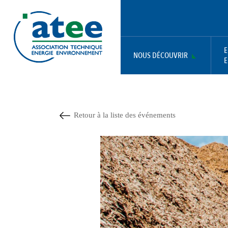
Aller
Panneau de gestion des cookies
au
contenu
principal
E
NOUS DÉCOUVRIR
E
MAIN
NAVIGATION
Retour à la liste des événements