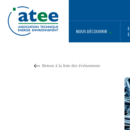
Aller
Panneau de gestion des cookies
au
contenu
principal
E
NOUS DÉCOUVRIR
E
MAIN
NAVIGATION
Retour à la liste des événements