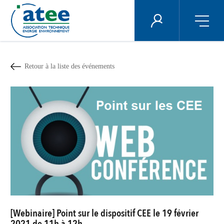
Panneau de gestion des cookies
ÉNERGIE PLUS
Aller
au
contenu
Retour à la liste des événements
principal
[Webinaire] Point sur le dispositif CEE le 19 février
2021 de 11h à 12h