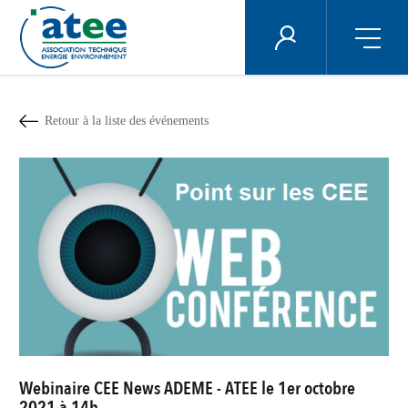
Panneau de gestion des cookies
ÉNERGIE PLUS
Aller
au
contenu
Retour à la liste des événements
principal
Webinaire CEE News ADEME - ATEE le 1er octobre
2021 à 14h