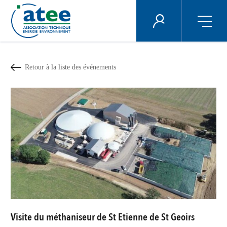
Panneau de gestion des cookies
ÉNERGIE PLUS
Aller
au
contenu
Retour à la liste des événements
principal
Visite du méthaniseur de St Etienne de St Geoirs