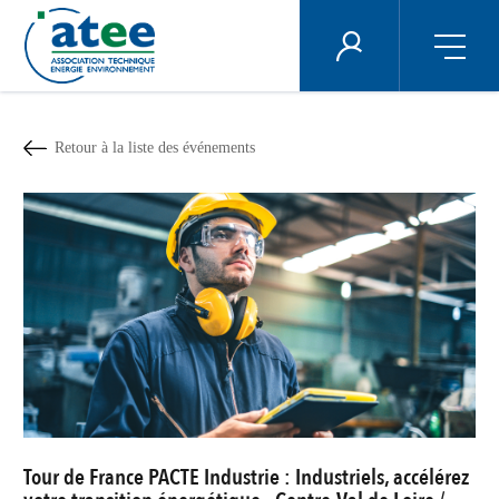
Panneau de gestion des cookies
ÉNERGIE PLUS
Aller
au
contenu
Retour à la liste des événements
principal
Tour de France PACTE Industrie : Industriels, accélérez