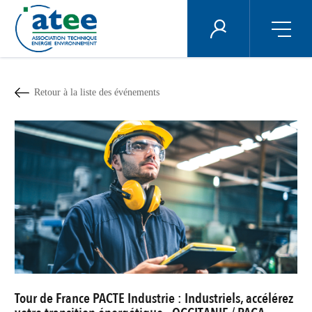
Panneau de gestion des cookies
ÉNERGIE PLUS
Aller
au
contenu
Retour à la liste des événements
principal
Tour de France PACTE Industrie : Industriels, accélérez