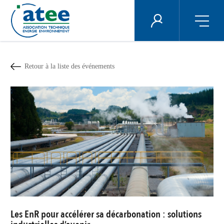
Panneau de gestion des cookies
ÉNERGIE PLUS
Aller
au
contenu
Retour à la liste des événements
principal
Les EnR pour accélérer sa décarbonation : solutions