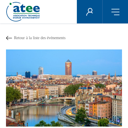
Panneau de gestion des cookies
ÉNERGIE PLUS
Aller
au
contenu
Retour à la liste des événements
principal