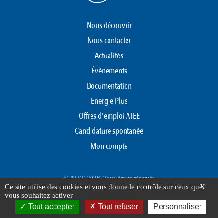
Nous découvrir
Nous contacter
Actualités
Événements
Documentation
Energie Plus
Offres d'emploi ATEE
Candidature spontanée
Mon compte
© ATEE 2026. Tous droits réservés
Ce site utilise des cookies et vous donne le contrôle sur ceux que
X
Protection des données personnelles
Mentions légales
Plan du site
vous souhaitez activer
FOOTER
Tout accepter
Tout refuser
Personnaliser
MENU