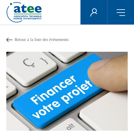
Panneau de gestion des cookies
ÉNERGIE PLUS
Aller
au
contenu
Retour à la liste des événements
principal