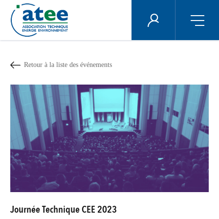
Panneau de gestion des cookies
ÉNERGIE PLUS
Aller
au
contenu
Retour à la liste des événements
principal
Journée Technique CEE 2023