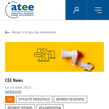
Panneau de gestion des cookies
ÉNERGIE PLUS
Aller
au
contenu
Retour à la liste des événements
principal
CEE News
Le 14 mars 2023 -
WEBINAIRE
CEE
EFFICACITÉ ÉNERGÉTIQUE
BÂTIMENT RÉSIDENTIEL
BÂTIMENT TERTIAIRE
RÉGLEMENTATION