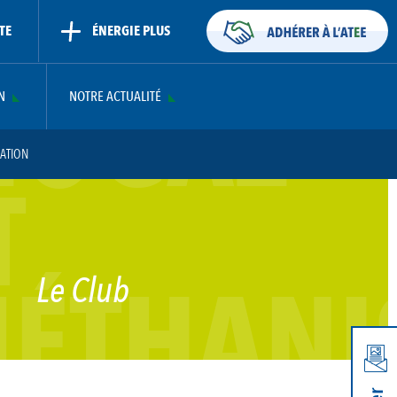
TE
ÉNERGIE PLUS
IOGAZ
N
NOTRE ACTUALITÉ
SATION
T
- FINANCER UN PROJET DE MÉTHANISATION
N PROJET DE MÉTHANISATION
ÉTHANI
Le Club