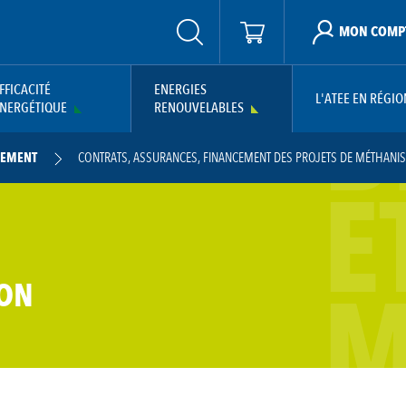
MON COMP
B
FFICACITÉ
ENERGIES
L'ATEE EN RÉGIO
NERGÉTIQUE
RENOUVELABLES
CEMENT
CONTRATS, ASSURANCES, FINANCEMENT DES PROJETS DE MÉTHANI
E
T DE PROJET DE MÉTHANISATION EN NOUVELLE AQUITAINE
GUIDE DE CONSEILS 
 MÉTHANISATION ÉDITÉ PAR RAEE
GUIDE SUR LE FINANCEMENT PARTICIPATIF D’U
ISSEUR DANS UN PROJET DE MÉTHANISATION INDUSTRIELLE ET AGRICOLE
M
ION