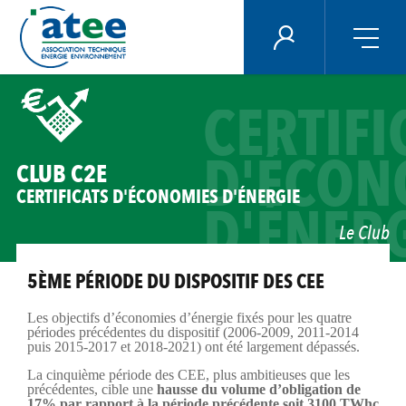
Panneau de gestion des cookies
ÉNERGIE PLUS
Aller
au
CERTIFI
contenu
principal
D'ÉCON
CLUB C2E
CERTIFICATS D'ÉCONOMIES D'ÉNERGIE
D'ÉNER
Le Club
5ÈME PÉRIODE DU DISPOSITIF DES CEE
Les objectifs d’économies d’énergie fixés pour les quatre
périodes précédentes du dispositif (2006-2009, 2011-2014
puis 2015-2017 et 2018-2021) ont été largement dépassés.
La cinquième période des CEE, plus ambitieuses que les
précédentes, cible une
hausse du volume d’obligation de
17% par rapport à la période précédente soit 3100 TWhc