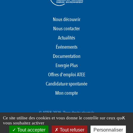
Nous découvrir
Nous contacter
Actualités
Événements
Documentation
Energie Plus
Offres d'emploi ATEE
Candidature spontanée
Mon compte
© ATEE 2026. Tous droits réservés
Ce site utilise des cookies et vous donne le contrôle sur ceux que
X
Protection des données personnelles
Mentions légales
Plan du site
vous souhaitez activer
FOOTER
Tout accepter
Tout refuser
Personnaliser