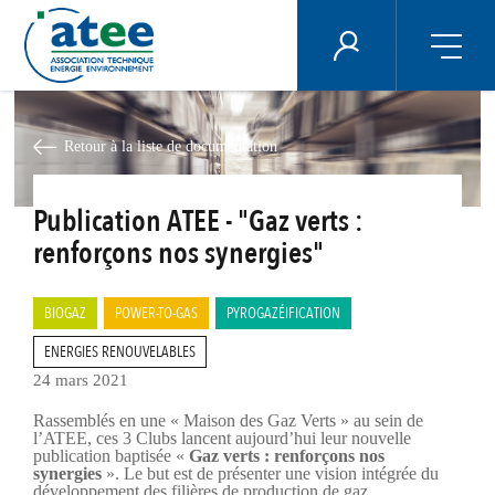
Panneau de gestion des cookies
ÉNERGIE PLUS
Aller
au
contenu
Retour à la liste de documentation
principal
Publication ATEE - "Gaz verts :
renforçons nos synergies"
BIOGAZ
POWER-TO-GAS
PYROGAZÉIFICATION
ENERGIES RENOUVELABLES
24 mars 2021
Rassemblés en une « Maison des Gaz Verts » au sein de
l’ATEE, ces 3 Clubs lancent aujourd’hui leur nouvelle
publication baptisée «
Gaz verts : renforçons nos
synergies
». Le but est de présenter une vision intégrée du
développement des filières de production de gaz