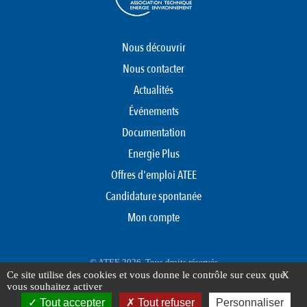
Nous découvrir
Nous contacter
Actualités
Événements
Documentation
Energie Plus
Offres d'emploi ATEE
Candidature spontanée
Mon compte
© ATEE 2026. Tous droits réservés
Ce site utilise des cookies et vous donne le contrôle sur ceux que
X
Protection des données personnelles
Mentions légales
Plan du site
vous souhaitez activer
FOOTER
Tout accepter
Tout refuser
Personnaliser