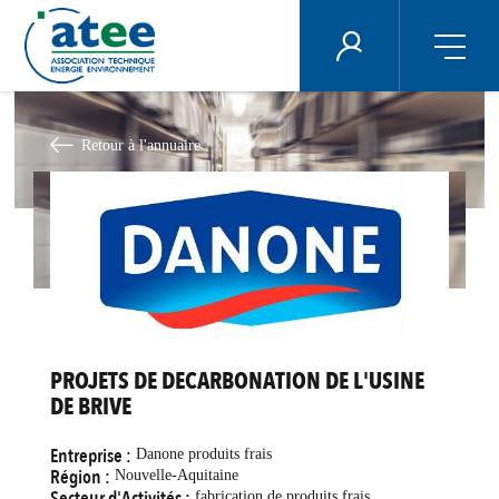
Panneau de gestion des cookies
ÉNERGIE PLUS
Aller
au
contenu
Retour à l'annuaire
principal
PROJETS DE DECARBONATION DE L'USINE
DE BRIVE
Entreprise :
Danone produits frais
Région :
Nouvelle-Aquitaine
Secteur d'Activités :
fabrication de produits frais