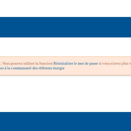
 Vous pouvez utiliser la fonction
Réinitialiser le mot de passe
si vous n'avez plus v
ous à la communauté des référents énergie