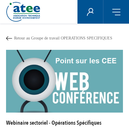
Panneau de gestion des cookies
ÉNERGIE PLUS
Aller
au
contenu
Retour au Groupe de travail OPERATIONS SPECIFIQUES
principal
Webinaire sectoriel - Opérations Spécifiques