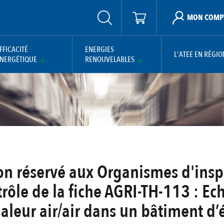
MON COMP
FFICACITÉ
ENERGIES
L'ATEE EN RÉGIO
NERGÉTIQUE
RENOUVELABLES
on réservé aux Organismes d'insp
trôle de la fiche AGRI-TH-113 : E
aleur air/air dans un bâtiment d’