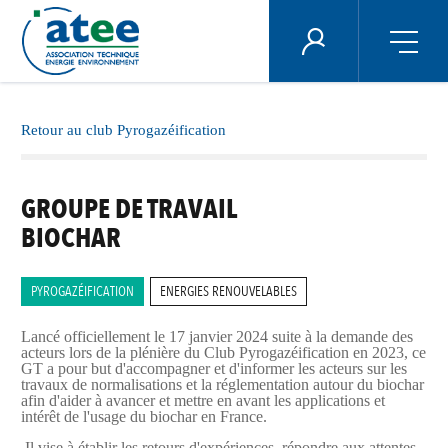
Panneau de gestion des cookies
ÉNERGIE PLUS
Aller
au
contenu
Retour au club Pyrogazéification
principal
GROUPE DE TRAVAIL
BIOCHAR
PYROGAZÉIFICATION
ENERGIES RENOUVELABLES
Lancé officiellement le 17 janvier 2024 suite à la demande des
acteurs lors de la plénière du Club Pyrogazéification en 2023, ce
GT a pour but d'accompagner et d'informer les acteurs sur les
travaux de normalisations et la réglementation autour du biochar
afin d'aider à avancer et mettre en avant les applications et
intérêt de l'usage du biochar en France.
Il vise à établir les retours d'expériences, répondre aux attentes