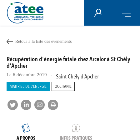
Panneau de gestion des cookies
ÉNERGIE PLUS
Aller
au
contenu
Retour à la liste des événements
principal
Récupération d'énergie fatale chez Arcelor à St Chély
d'Apcher
Le 6 décembre 2019 -
Saint Chély d’Apcher
MAÎTRISE DE L'ÉNERGIE
OCCITANIE
A PROPOS
INFOS PRATIQUES