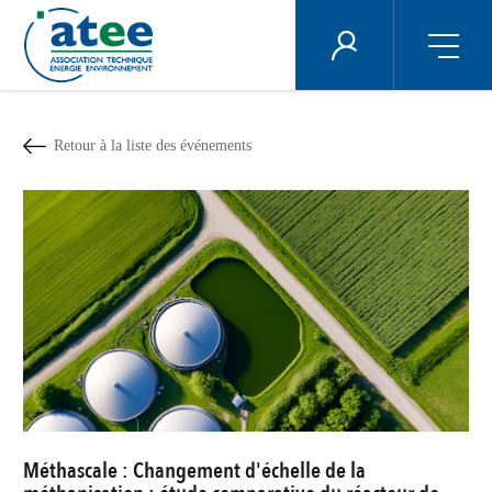
Panneau de gestion des cookies
ÉNERGIE PLUS
Aller
au
contenu
Retour à la liste des événements
principal
Méthascale : Changement d'échelle de la