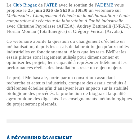
Le
Club Biogaz
de l'
ATEE
avec le soutien de l'
ADEME
vous
propose le
2
5 juin 2026 de 9h30 à 10h30
un webinaire sur
Méthascale : Changement d'échelle de la méthanisation : étude
comparative du réacteur de laboratoire à l'unité industrielle
avec Christine Peyrelasse (APESA), Audrey Battimelli (INRAE),
Florian Monlau (TotalEnergies) et Grégory Verical (Arvalis).
Ce webinaire aborde la question du changement d’échelle en
méthanisation, depuis les essais de laboratoire jusqu’aux unités
industrielles en fonctionnement. Alors que les tests BMP et les
essais pilotes sont largement utilisés pour dimensionner et
optimiser les projets, leur capacité à représenter fidèlement les
performances réelles des installations reste un enjeu majeur.
Le projet Methascale, porté par un consortium associant
recherche et acteurs industriels, compare des essais conduits à
différentes échelles afin d’analyser leurs impacts sur la stabilité
biologique des procédés, la production de biogaz et la qualité
agronomique des digestats. Les enseignements méthodologiques
du projet seront présentés.
À DÉCOUVRIR ÉGALEMENT