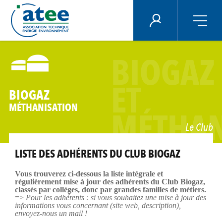
Panneau de gestion des cookies
ÉNERGIE PLUS
Aller
au
BIOGAZ
contenu
principal
ET
BIOGAZ
MÉTHANISATION
MÉTHAN
Le Club
LISTE DES ADHÉRENTS DU CLUB BIOGAZ
Vous trouverez ci-dessous la liste intégrale et
régulièrement mise à jour des adhérents du Club Biogaz,
classés par collèges, donc par grandes familles de métiers.
=>
Pour les adhérents : si vous souhaitez une mise à jour des
informations vous concernant (site web, description),
envoyez-nous un mail !