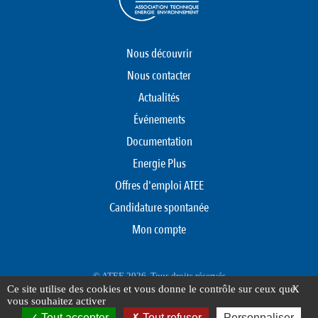
Nous découvrir
Nous contacter
Actualités
Événements
Documentation
Energie Plus
Offres d'emploi ATEE
Candidature spontanée
Mon compte
© ATEE 2026. Tous droits réservés
Ce site utilise des cookies et vous donne le contrôle sur ceux que
X
Protection des données personnelles
Mentions légales
Plan du site
vous souhaitez activer
Tout accepter
Tout refuser
Personnaliser