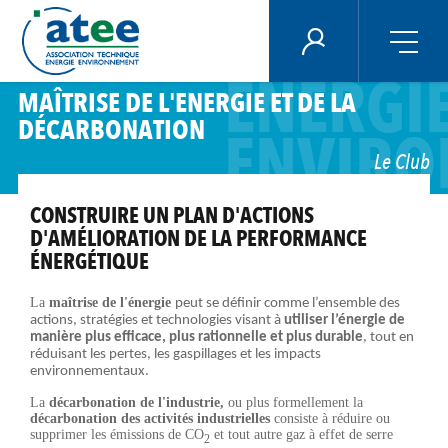
Panneau de gestion des cookies
ECONO
ÉNERGIE PLUS
ENERGI
Aller
MAÎTRISE DE L'ENERGIE ET DE LA
au
DÉCARBONATION
contenu
ENVIRO
principal
Le Club
CONSTRUIRE UN PLAN D'ACTIONS
D'AMÉLIORATION DE LA PERFORMANCE
ÉNERGÉTIQUE
La
maîtrise de l'énergie
peut se définir comme l’ensemble des
actions, stratégies et technologies visant à
utiliser l’énergie de
manière plus efficace, plus rationnelle et plus durable
, tout en
réduisant les pertes, les gaspillages et les impacts
environnementaux.
La
décarbonation de l'industrie,
ou plus formellement la
décarbonation des activités industrielles
consiste à réduire ou
supprimer les émissions de CO
et tout autre gaz à effet de serre
2