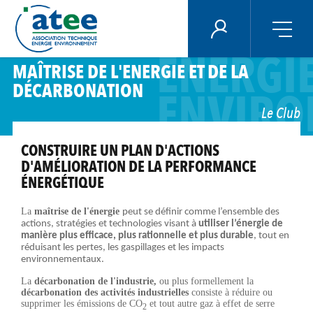
Panneau de gestion des cookies
ECONO
ÉNERGIE PLUS
ENERGI
Aller
MAÎTRISE DE L'ENERGIE ET DE LA
au
DÉCARBONATION
contenu
ENVIRO
principal
Le Club
CONSTRUIRE UN PLAN D'ACTIONS
D'AMÉLIORATION DE LA PERFORMANCE
ÉNERGÉTIQUE
La
maîtrise de l'énergie
peut se définir comme l’ensemble des
actions, stratégies et technologies visant à
utiliser l’énergie de
manière plus efficace, plus rationnelle et plus durable
, tout en
réduisant les pertes, les gaspillages et les impacts
environnementaux.
La
décarbonation de l'industrie,
ou plus formellement la
décarbonation des activités industrielles
consiste à réduire ou
supprimer les émissions de CO
et tout autre gaz à effet de serre
2