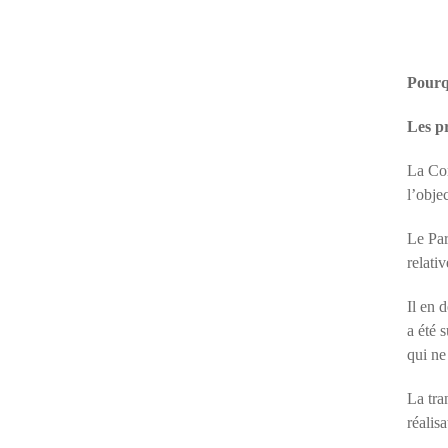
Pourqu
Les p
La Com
l’obje
Le Par
relativ
Il en 
a été 
qui ne
La tra
réalis