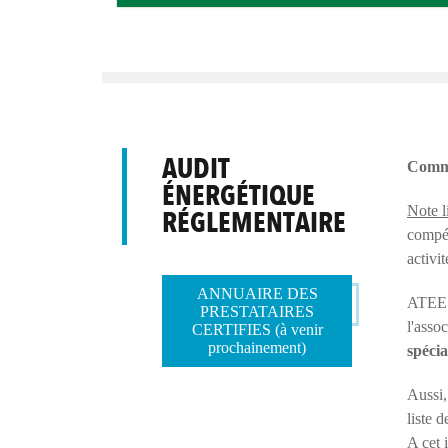
AUDIT
Comme
ÉNERGÉTIQUE
Note l
RÉGLEMENTAIRE
compét
activi
ANNUAIRE DES
ATEE m
PRESTATAIRES
l'asso
CERTIFIES (à venir
prochainement)
spécia
Aussi,
liste 
A cet 