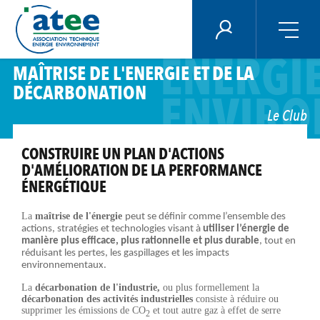
Panneau de gestion des cookies
ECONO
ÉNERGIE PLUS
ENERGI
Aller
MAÎTRISE DE L'ENERGIE ET DE LA
au
DÉCARBONATION
contenu
ENVIRO
principal
Le Club
CONSTRUIRE UN PLAN D'ACTIONS
D'AMÉLIORATION DE LA PERFORMANCE
ÉNERGÉTIQUE
La
maîtrise de l'énergie
peut se définir comme l’ensemble des
actions, stratégies et technologies visant à
utiliser l’énergie de
manière plus efficace, plus rationnelle et plus durable
, tout en
réduisant les pertes, les gaspillages et les impacts
environnementaux.
La
décarbonation de l'industrie,
ou plus formellement la
décarbonation des activités industrielles
consiste à réduire ou
supprimer les émissions de CO
et tout autre gaz à effet de serre
2