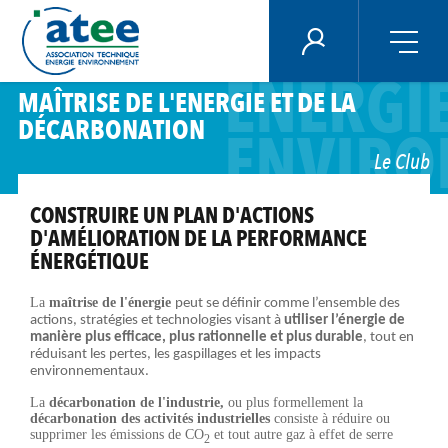
Panneau de gestion des cookies
ECONO
ÉNERGIE PLUS
ENERGI
Aller
MAÎTRISE DE L'ENERGIE ET DE LA
au
DÉCARBONATION
contenu
ENVIRO
principal
Le Club
CONSTRUIRE UN PLAN D'ACTIONS
D'AMÉLIORATION DE LA PERFORMANCE
ÉNERGÉTIQUE
La
maîtrise de l'énergie
peut se définir comme l’ensemble des
actions, stratégies et technologies visant à
utiliser l’énergie de
manière plus efficace, plus rationnelle et plus durable
, tout en
réduisant les pertes, les gaspillages et les impacts
environnementaux.
La
décarbonation de l'industrie,
ou plus formellement la
décarbonation des activités industrielles
consiste à réduire ou
supprimer les émissions de CO
et tout autre gaz à effet de serre
2