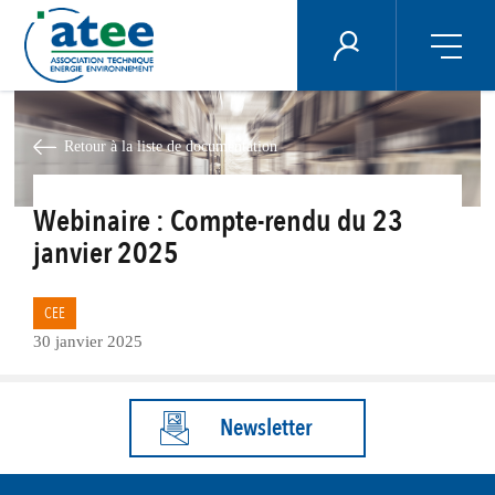
Panneau de gestion des cookies
ÉNERGIE PLUS
Aller
au
contenu
Retour à la liste de documentation
principal
Webinaire : Compte-rendu du 23
janvier 2025
CEE
30 janvier 2025
Newsletter