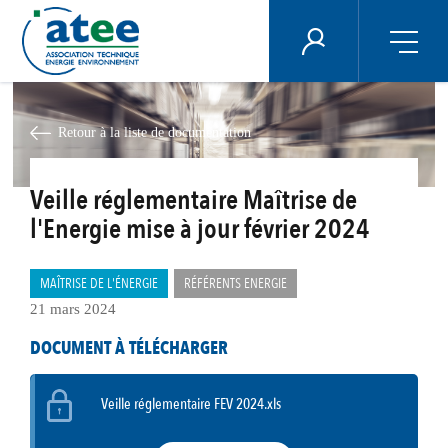
Panneau de gestion des cookies
ÉNERGIE PLUS
Aller
au
contenu
Retour à la liste de documentation
principal
Veille réglementaire Maîtrise de
l'Energie mise à jour février 2024
MAÎTRISE DE L'ÉNERGIE
RÉFÉRENTS ENERGIE
21 mars 2024
DOCUMENT À TÉLÉCHARGER
Veille réglementaire FEV 2024.xls