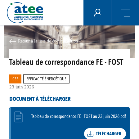
Panneau de gestion des cookies
ÉNERGIE PLUS
Aller
au
contenu
Retour à la liste de documentation
principal
Tableau de correspondance FE - FOST
CEE
EFFICACITÉ ÉNERGÉTIQUE
23 juin 2026
DOCUMENT À TÉLÉCHARGER
Tableau de correspondance FE - FOST au 23 juin 2026.pdf
TÉLÉCHARGER