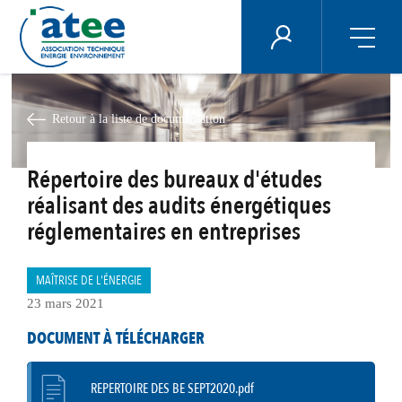
Panneau de gestion des cookies
ÉNERGIE PLUS
Aller
au
contenu
Retour à la liste de documentation
principal
Répertoire des bureaux d'études
réalisant des audits énergétiques
réglementaires en entreprises
MAÎTRISE DE L'ÉNERGIE
23 mars 2021
DOCUMENT À TÉLÉCHARGER
REPERTOIRE DES BE SEPT2020.pdf