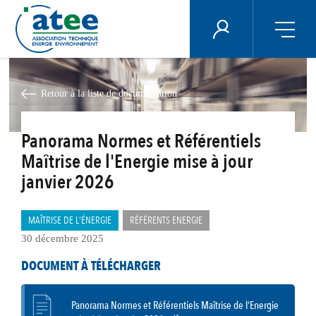
Panneau de gestion des cookies
ÉNERGIE PLUS
Aller
au
contenu
Retour à la liste de documentation
principal
Panorama Normes et Référentiels
Maîtrise de l'Energie mise à jour
janvier 2026
MAÎTRISE DE L'ÉNERGIE
RÉFÉRENTS ENERGIE
30 décembre 2025
DOCUMENT À TÉLÉCHARGER
Panorama Normes et Référentiels Maîtrise de l'Energie